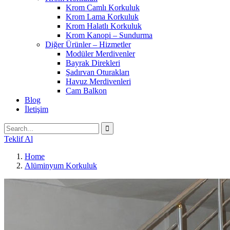
Krom Camlı Korkuluk
Krom Lama Korkuluk
Krom Halatlı Korkuluk
Krom Kanopi – Sundurma
Diğer Ürünler – Hizmetler
Modüler Merdivenler
Bayrak Direkleri
Şadırvan Oturakları
Havuz Merdivenleri
Cam Balkon
Blog
İletişim
Teklif Al
Home
Alüminyum Korkuluk