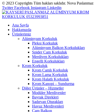
© 2023 Copyrights Tüm hakları saklıdır. Nova Paslanmaz
Twitter
Facebook
Instagram
Linkedin
Ana Sayfa
Hakkımızda
Ürünlerimiz
Alüminyum Korkuluk
Pleksi Korkuluk
Alüminyum Balkon Korkulukları
Spider Cam Korkuluk
Merdiven Korkulukları
Engelli Korkulukları
Krom Korkuluk
Krom Camlı Korkuluk
Krom Lama Korkuluk
Krom Halatlı Korkuluk
Krom Kanopi – Sundurma
Diğer Ürünler – Hizmetler
Modüler Merdivenler
Bayrak Direkleri
Şadırvan Oturakları
Havuz Merdivenleri
Cam Balkon