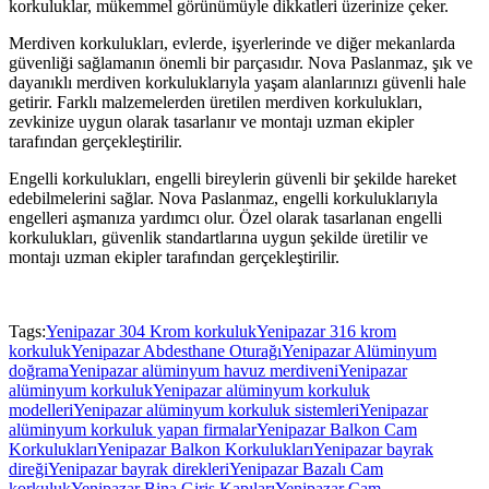
korkuluklar, mükemmel görünümüyle dikkatleri üzerinize çeker.
Merdiven korkulukları, evlerde, işyerlerinde ve diğer mekanlarda
güvenliği sağlamanın önemli bir parçasıdır. Nova Paslanmaz, şık ve
dayanıklı merdiven korkuluklarıyla yaşam alanlarınızı güvenli hale
getirir. Farklı malzemelerden üretilen merdiven korkulukları,
zevkinize uygun olarak tasarlanır ve montajı uzman ekipler
tarafından gerçekleştirilir.
Engelli korkulukları, engelli bireylerin güvenli bir şekilde hareket
edebilmelerini sağlar. Nova Paslanmaz, engelli korkuluklarıyla
engelleri aşmanıza yardımcı olur. Özel olarak tasarlanan engelli
korkulukları, güvenlik standartlarına uygun şekilde üretilir ve
montajı uzman ekipler tarafından gerçekleştirilir.
Tags:
Yenipazar 304 Krom korkuluk
Yenipazar 316 krom
korkuluk
Yenipazar Abdesthane Oturağı
Yenipazar Alüminyum
doğrama
Yenipazar alüminyum havuz merdiveni
Yenipazar
alüminyum korkuluk
Yenipazar alüminyum korkuluk
modelleri
Yenipazar alüminyum korkuluk sistemleri
Yenipazar
alüminyum korkuluk yapan firmalar
Yenipazar Balkon Cam
Korkulukları
Yenipazar Balkon Korkulukları
Yenipazar bayrak
direği
Yenipazar bayrak direkleri
Yenipazar Bazalı Cam
korkuluk
Yenipazar Bina Giriş Kapıları
Yenipazar Cam