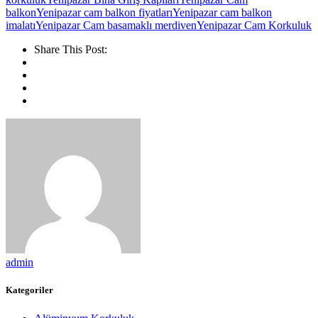
balkon
Yenipazar cam balkon fiyatları
Yenipazar cam balkon
imalatı
Yenipazar Cam basamaklı merdiven
Yenipazar Cam Korkuluk
Share This Post:
admin
Kategoriler