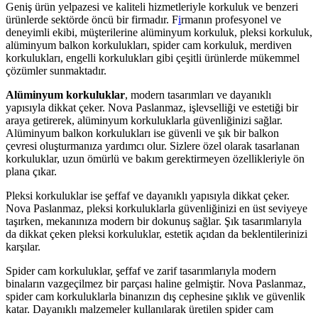
Geniş ürün yelpazesi ve kaliteli hizmetleriyle korkuluk ve benzeri
ürünlerde sektörde öncü bir firmadır. F
i
rmanın profesyonel ve
deneyimli ekibi, müşterilerine alüminyum korkuluk, pleksi korkuluk,
alüminyum balkon korkulukları, spider cam korkuluk, merdiven
korkulukları, engelli korkulukları gibi çeşitli ürünlerde mükemmel
çözümler sunmaktadır.
Alüminyum korkuluklar
, modern tasarımları ve dayanıklı
yapısıyla dikkat çeker. Nova Paslanmaz, işlevselliği ve estetiği bir
araya getirerek, alüminyum korkuluklarla güvenliğinizi sağlar.
Alüminyum balkon korkulukları ise güvenli ve şık bir balkon
çevresi oluşturmanıza yardımcı olur. Sizlere özel olarak tasarlanan
korkuluklar, uzun ömürlü ve bakım gerektirmeyen özellikleriyle ön
plana çıkar.
Pleksi korkuluklar ise şeffaf ve dayanıklı yapısıyla dikkat çeker.
Nova Paslanmaz, pleksi korkuluklarla güvenliğinizi en üst seviyeye
taşırken, mekanınıza modern bir dokunuş sağlar. Şık tasarımlarıyla
da dikkat çeken pleksi korkuluklar, estetik açıdan da beklentilerinizi
karşılar.
Spider cam korkuluklar, şeffaf ve zarif tasarımlarıyla modern
binaların vazgeçilmez bir parçası haline gelmiştir. Nova Paslanmaz,
spider cam korkuluklarla binanızın dış cephesine şıklık ve güvenlik
katar. Dayanıklı malzemeler kullanılarak üretilen spider cam