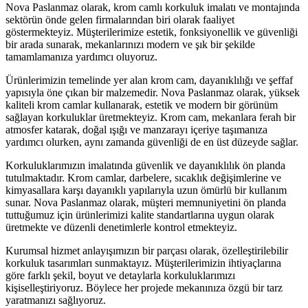
Nova Paslanmaz olarak, krom camlı korkuluk imalatı ve montajında
sektörün önde gelen firmalarından biri olarak faaliyet
göstermekteyiz. Müşterilerimize estetik, fonksiyonellik ve güvenliği
bir arada sunarak, mekanlarınızı modern ve şık bir şekilde
tamamlamanıza yardımcı oluyoruz.
Ürünlerimizin temelinde yer alan krom cam, dayanıklılığı ve şeffaf
yapısıyla öne çıkan bir malzemedir. Nova Paslanmaz olarak, yüksek
kaliteli krom camlar kullanarak, estetik ve modern bir görünüm
sağlayan korkuluklar üretmekteyiz. Krom cam, mekanlara ferah bir
atmosfer katarak, doğal ışığı ve manzarayı içeriye taşımanıza
yardımcı olurken, aynı zamanda güvenliği de en üst düzeyde sağlar.
Korkuluklarımızın imalatında güvenlik ve dayanıklılık ön planda
tutulmaktadır. Krom camlar, darbelere, sıcaklık değişimlerine ve
kimyasallara karşı dayanıklı yapılarıyla uzun ömürlü bir kullanım
sunar. Nova Paslanmaz olarak, müşteri memnuniyetini ön planda
tuttuğumuz için ürünlerimizi kalite standartlarına uygun olarak
üretmekte ve düzenli denetimlerle kontrol etmekteyiz.
Kurumsal hizmet anlayışımızın bir parçası olarak, özelleştirilebilir
korkuluk tasarımları sunmaktayız. Müşterilerimizin ihtiyaçlarına
göre farklı şekil, boyut ve detaylarla korkuluklarımızı
kişiselleştiriyoruz. Böylece her projede mekanınıza özgü bir tarz
yaratmanızı sağlıyoruz.