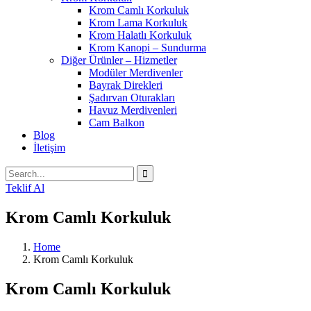
Krom Camlı Korkuluk
Krom Lama Korkuluk
Krom Halatlı Korkuluk
Krom Kanopi – Sundurma
Diğer Ürünler – Hizmetler
Modüler Merdivenler
Bayrak Direkleri
Şadırvan Oturakları
Havuz Merdivenleri
Cam Balkon
Blog
İletişim
Teklif Al
Krom Camlı Korkuluk
Home
Krom Camlı Korkuluk
Krom Camlı Korkuluk